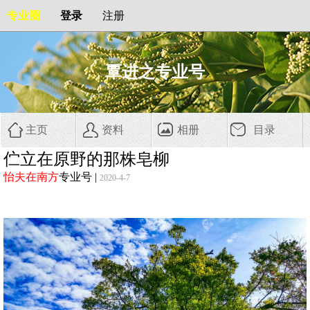
专业圈
登录
注册
覃进之专业号
主页
资料
相册
目录
伫立在原野的那株皂柳
怡夫在南方
专业号
|
2020-4-7