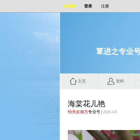
专业圈
登录
注册
覃进之专业
主页
资料
海棠花儿艳
怡夫在南方
专业号
|
2020-4-9