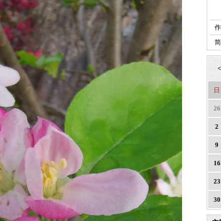
作
<
日
26
2
9
16
23
30