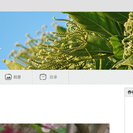
号
相册
目录
作